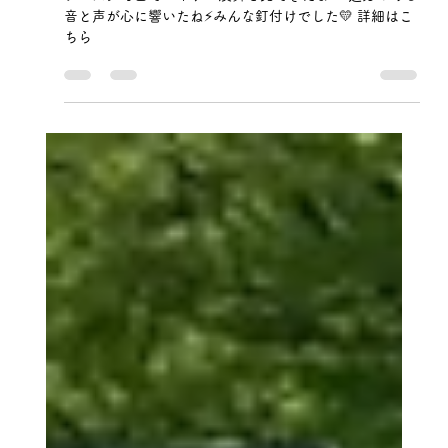
博行 大前
5月24日
読了時間: 1分
フェスタ町田🥁エイサー演舞見学
フェスタ町田でエイサー演舞を見てきたよ🥁 迫力のある
音と声が心に響いたね⚡みんな釘付けでした💛 詳細はこ
ちら