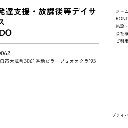
発達支援・放課後等デイサ
ホー
RON
ス
施設
DO
会社
ご利
0062
田市大蔵町3061番地ビラージュオオクラ'93
プライ