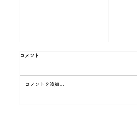
コメント
コメントを追加…
多
フェスタ町田🥁エイサー演舞
見学