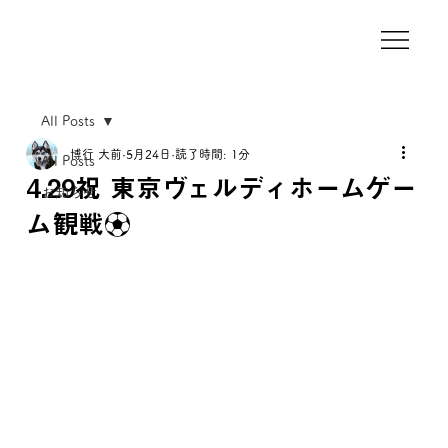
All Posts
博行 大前
5月24日
読了時間: 1分
All Posts
4.29祝 東京ヴェルディホームゲー
お知らせ
ム観戦⚽