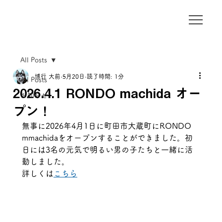
All Posts
博行 大前
5月20日
読了時間: 1分
All Posts
2026.4.1 RONDO machida オー
お知らせ
プン！
無事に2026年4月1日に町田市大蔵町にRONDO 
mmachidaをオープンすることができました。初
日には3名の元気で明るい男の子たちと一緒に活
動しました。
詳しくは
こちら